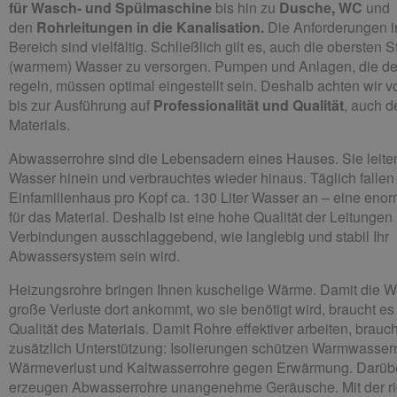
für Wasch- und Spülmaschine
bis hin zu
Dusche, WC
und
den
Rohrleitungen in die Kanalisation.
Die Anforderungen i
Bereich sind vielfältig. Schließlich gilt es, auch die obersten 
(warmem) Wasser zu versorgen. Pumpen und Anlagen, die d
regeln, müssen optimal eingestellt sein. Deshalb achten wir 
bis zur Ausführung auf
Professionalität und Qualität
, auch 
Materials.
Abwasserrohre sind die Lebensadern eines Hauses. Sie leiten
Wasser hinein und verbrauchtes wieder hinaus. Täglich fallen
Einfamilienhaus pro Kopf ca. 130 Liter Wasser an – eine eno
für das Material. Deshalb ist eine hohe Qualität der Leitungen
Verbindungen ausschlaggebend, wie langlebig und stabil Ihr
Abwassersystem sein wird.
Heizungsrohre bringen Ihnen kuschelige Wärme. Damit die 
große Verluste dort ankommt, wo sie benötigt wird, braucht es
Qualität des Materials. Damit Rohre effektiver arbeiten, brauc
zusätzlich Unterstützung: Isolierungen schützen Warmwasserr
Wärmeverlust und Kaltwasserrohre gegen Erwärmung. Darüb
erzeugen Abwasserrohre unangenehme Geräusche. Mit der ri