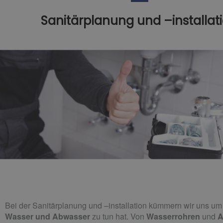
Sanitärplanung und –installat
Bei der Sanitärplanung und –installation kümmern wir uns u
Wasser und Abwasser
zu tun hat. Von
Wasserrohren
und
A